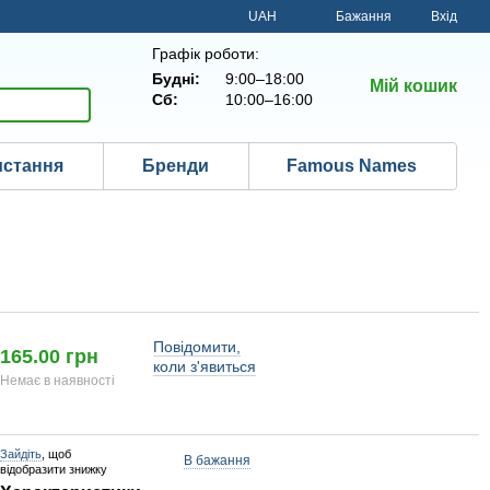
UAH
Бажання
Вхід
Графік роботи:
Будні:
9:00–18:00
Мій кошик
Сб:
10:00–16:00
истання
Бренди
Famous Names
Повідомити,
165.00 грн
коли з'явиться
Немає в наявності
Зайдіть
, щоб
В бажання
відобразити знижку