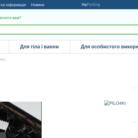
Укр
Рус
Eng
тна інформація
Новини
вонити вам?
Для тіла і ванни
Для особистого викор
кюру