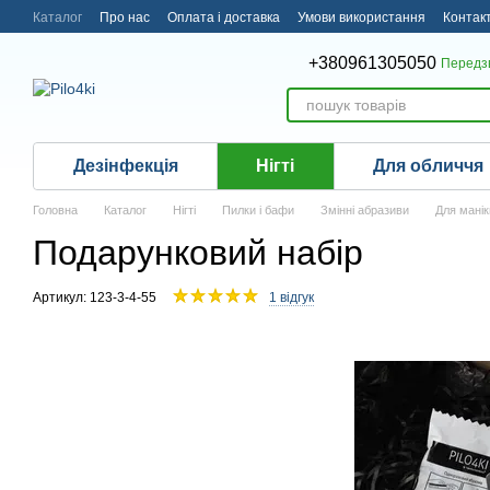
Перейти до основного контенту
Каталог
Про нас
Оплата і доставка
Умови використання
Контак
+380961305050
Передз
Дезінфекція
Нігті
Для обличчя
Головна
Каталог
Нігті
Пилки і бафи
Змінні абразиви
Для мані
Подарунковий набір
Артикул: 123-3-4-55
1 відгук