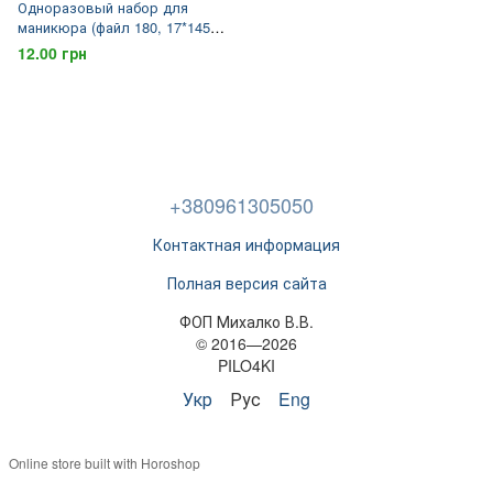
Одноразовый набор для
маникюра (файл 180, 17*145
мм / баф 120, без основы)
12.00 грн
PILO4KI
+380961305050
Контактная информация
Полная версия сайта
ФОП Михалко В.В.
© 2016—2026
PILO4KI
Укр
Рус
Eng
Online store built with Horoshop