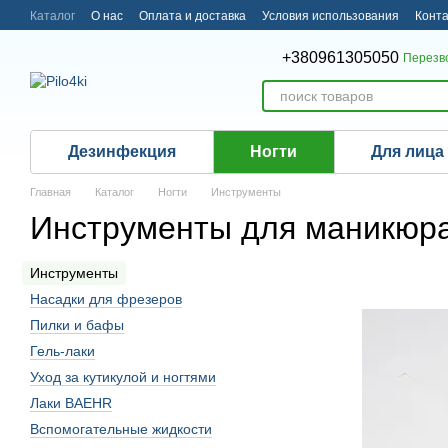
Перейти к основному контенту
Каталог
О нас
Оплата и доставка
Условия использования
Конт
+380961305050
Перезв
Дезинфекция
Ногти
Для лица
Главная
Каталог
Ногти
Инструменты
Инструменты для маникюр
Инструменты
Насадки для фрезеров
Пилки и бафы
Гель-лаки
Уход за кутикулой и ногтями
Лаки BAEHR
Вспомогательные жидкости