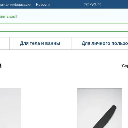
Укр
Рус
Eng
актная информация
Новости
онить вам?
Для тела и ванны
Для личного польз
а
Со