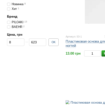
Новинка
8
Хит
1
Бренд
PILO4KI
15
BAEHR
2
Цена, грн
Артикул: 53-1
От Цена, грн
До Цена, грн
Пластиковая основа дл
OK
ногтей
13.00 грн