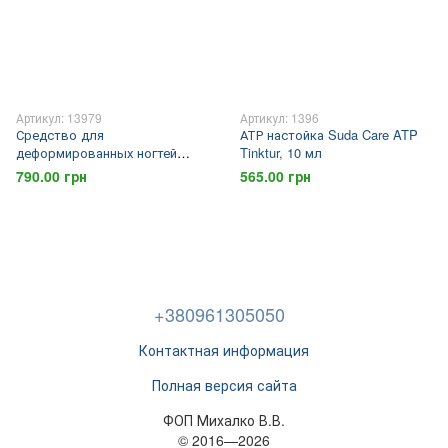
Артикул: 13979
Артикул: 1396
Средство для
АТР настойка Suda Care ATP
деформированных ногтей
Tinktur, 10 мл
SUDA Care Haut-und
790.00 грн
565.00 грн
Nagelweicher, 10 мл
+380961305050
Контактная информация
Полная версия сайта
ФОП Михалко В.В.
© 2016—2026