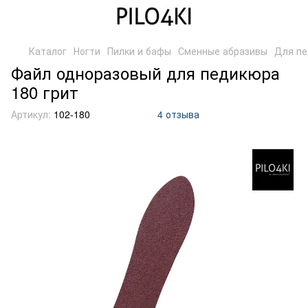
Каталог
Ногти
Пилки и бафы
Сменные абразивы
Для п
Файл одноразовый для педикюра
180 грит
Артикул:
102-180
4 отзыва