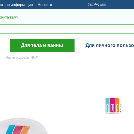
Укр
Рус
Eng
актная информация
Новости
онить вам?
Для тела и ванны
Для личного польз
Маски и скрабы NMP